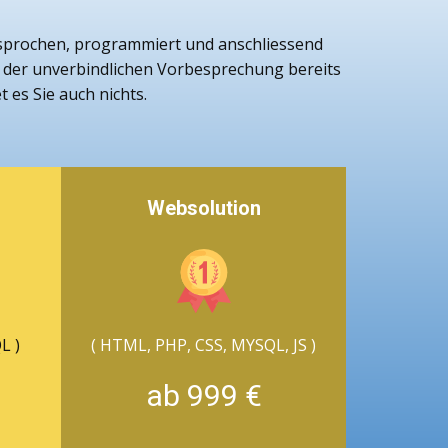
besprochen, programmiert und anschliessend
ei der unverbindlichen Vorbesprechung bereits
 es Sie auch nichts.
Websolution
L )
( HTML, PHP, CSS, MYSQL, JS )
ab 999 €