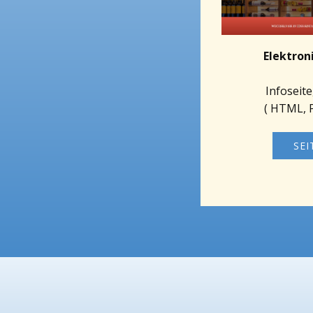
Elektron
Infoseit
( HTML, 
SEI