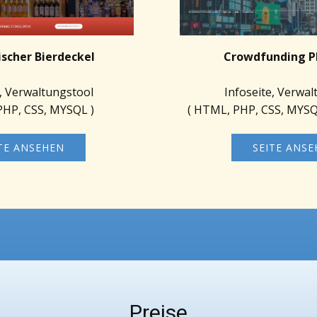
ischer Bierdeckel
Crowdfunding P
e, Verwaltungstool
Infoseite, Verwal
PHP, CSS, MYSQL )
( HTML, PHP, CSS, MYSQL
TE ANSEHEN
SEITE ANS
Preise