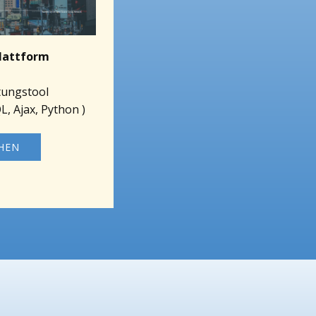
lattform
tungstool
, Ajax, Python )
EHEN