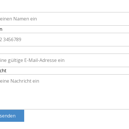
n
cht
senden